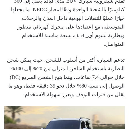
تقدم شيفروليه سبارك EUV مدى قيادة يصل إلى 360
كيلومترًا بالشحنة الواحدة وفقًا لمعيار NEDC، ما يجعلها
خيارًا عمليًا للتنقلات اليومية داخل المدن والرحلات
المتوسطة، مع اعتمادها على محرك كهربائي متطور
وبطارية ليثيوم أي_attach بسعة مناسبة للاستخدام
المتواصل.
تدعم السيارة أكثر من أسلوب للشحن، حيث يمكن شحن
البطارية باستخدام الشاحن المنزلي من 20% إلى 100%
خلال حوالي 7.4 ساعات، بينما يتيح الشحن السريع (DC)
الوصول إلى نسبة 80% خلال نحو 35 دقيقة فقط، وهو ما
يقلل من فترات التوقف ويعزز سهولة الاستخدام.