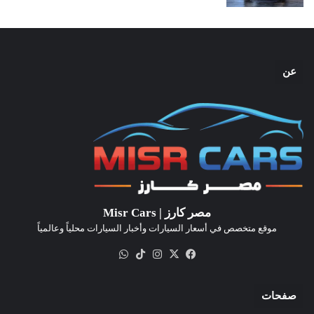
عن
مصر كارز | Misr Cars
موقع متخصص في أسعار السيارات وأخبار السيارات محلياً وعالمياً
‫X
فيسبوك
انستقرام
‫TikTok
واتساب
صفحات