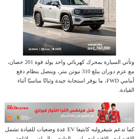
وتأتي السيارة بمحرك كهربائي واحد يولد قوة 201 حصان،
مع عزم دوران يبلغ 310 نيوتن متر، ويتصل بنظام دفع
أمامي FWD، ما يوفر استجابة جيدة وثباتًا مناسبًا أثناء
القيادة.
كما تدعم شيفروليه كابتيفا EV عدة وضعيات للقيادة تشمل
الاقتصادي، الاقتصادي بلس، العادي، والرياضي، لإتاحة