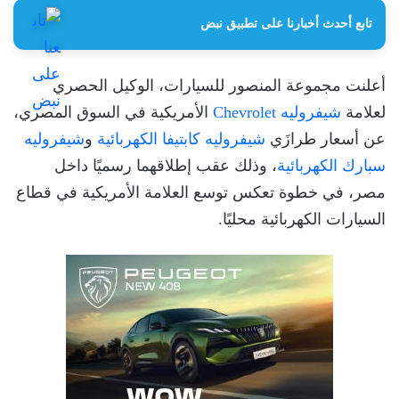
تابع أحدث أخبارنا على تطبيق نبض
أعلنت مجموعة المنصور للسيارات، الوكيل الحصري
لعلامة
شيفروليه Chevrolet
الأمريكية في السوق المصري،
عن أسعار طرازَي
شيفروليه كابتيفا الكهربائية
و
شيفروليه
سبارك الكهربائية
، وذلك عقب إطلاقهما رسميًا داخل
مصر، في خطوة تعكس توسع العلامة الأمريكية في قطاع
السيارات الكهربائية محليًا.