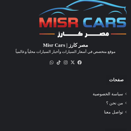
مصر كارز | Misr Cars
موقع متخصص في أسعار السيارات وأخبار السيارات محلياً وعالمياً
‫X
فيسبوك
انستقرام
‫TikTok
واتساب
صفحات
سياسة الخصوصية
من نحن ؟
تواصل معنا