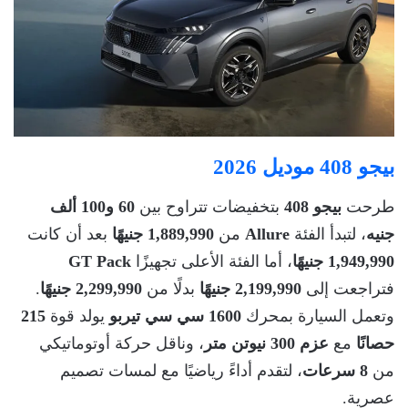
بيجو 408 موديل 2026
طرحت
بيجو 408
بتخفيضات تتراوح بين
60 و100 ألف
جنيه
، لتبدأ الفئة
Allure
من
1,889,990 جنيهًا
بعد أن كانت
1,949,990 جنيهًا
، أما الفئة الأعلى تجهيزًا
GT Pack
فتراجعت إلى
2,199,990 جنيهًا
بدلًا من
2,299,990 جنيهًا
.
وتعمل السيارة بمحرك
1600 سي سي تيربو
يولد قوة
215
حصانًا
مع
عزم 300 نيوتن متر
، وناقل حركة أوتوماتيكي
من
8 سرعات
، لتقدم أداءً رياضيًا مع لمسات تصميم
عصرية.