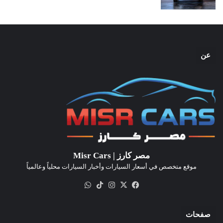
عن
مصر كارز | Misr Cars
موقع متخصص في أسعار السيارات وأخبار السيارات محلياً وعالمياً
‫X
فيسبوك
انستقرام
‫TikTok
واتساب
صفحات