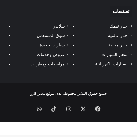
تصنيفات
أخبار تهمك
سلايدر
أخبار عالمية
سوق المستعمل
أخبار محلية
سيارات جديدة
أسعار السيارات
عروض وخدمات
السيارات الكهربائية
مواصفات ومقارنات
جميع حقوق النشر محفوظة لدى موقع مصر كارز
فيسبوك
‫X
انستقرام
‫TikTok
واتساب