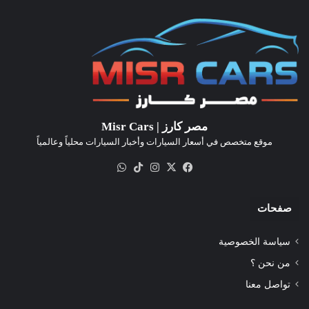
مصر كارز | Misr Cars
موقع متخصص في أسعار السيارات وأخبار السيارات محلياً وعالمياً
‫X
فيسبوك
انستقرام
‫TikTok
واتساب
صفحات
سياسة الخصوصية
من نحن ؟
تواصل معنا