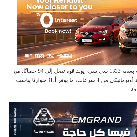
تعتمد بروتون ساجا على محرك رباعي الأسطوانات بسعة 1333 سي سي، يولد قوة تصل إلى 94 حصانًا، مع
عزم دوران يبلغ 120 نيوتن/متر، ويرتبط بناقل حركة أوتوماتيكي من 4 سرعات، ما يوفر أداءً متوازنًا يناسب
عة.