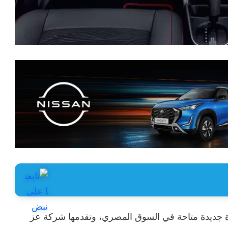
اجا Proton Saga، أرخص سيارة جديدة متاحة في السوق المصري، وتقدمها شركة عز