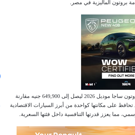
ة بروتون الماليزية في مصر.
وبحسب أحدث قائمة أسعار رسمية، ارتفع سعر بروتون ساجا موديل 2026 ليصل إلى 649,900 جنيه مقارنة
 جنيه، إلا أنها ما تزال تحافظ على مكانتها كواحدة من أبرز السيارات الاقتصادية
مي، مما يعزز قدرتها التنافسية داخل فئتها السعرية.