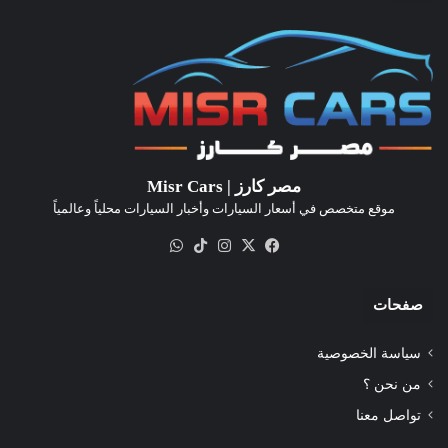
مصر كارز | Misr Cars
موقع متخصص في أسعار السيارات وأخبار السيارات محلياً وعالمياً
‫X
فيسبوك
انستقرام
‫TikTok
واتساب
صفحات
سياسة الخصوصية
من نحن ؟
تواصل معنا