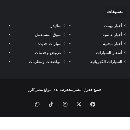
تصنيفات
أخبار تهمك
سلايدر
أخبار عالمية
سوق المستعمل
أخبار محلية
سيارات جديدة
أسعار السيارات
عروض وخدمات
السيارات الكهربائية
مواصفات ومقارنات
جميع حقوق النشر محفوظة لدى موقع مصر كارز
فيسبوك
‫X
انستقرام
‫TikTok
واتساب